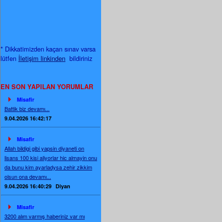
* Dikkatimizden kaçan sınav varsa
lütfen
İletişim linkinden
bildiriniz
EN SON YAPILAN YORUMLAR
Misafir
Battik biz devamı...
9.04.2026 16:42:17
Misafir
Allah bildigi gibi yapsin diyaneti on
lisans 100 kisi aliyorlar hic almayin onu
da bunu kim ayarladysa zehir zikkim
olsun ona devamı...
9.04.2026 16:40:29
Diyan
Misafir
3200 alım varmış haberiniz var mı