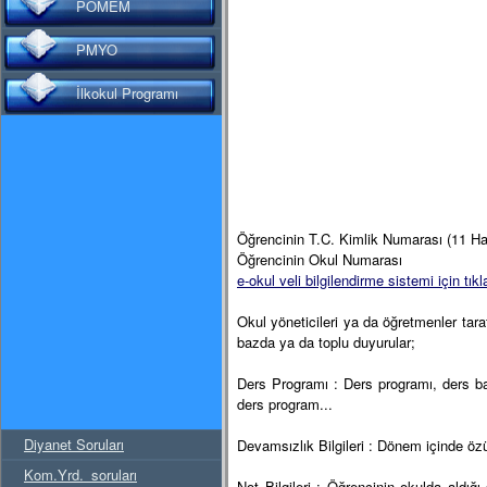
POMEM
PMYO
İlkokul Programı
Öğrencinin T.C. Kimlik Numarası (11 Ha
Öğrencinin Okul Numarası
e-okul veli bilgilendirme sistemi için tıkl
Okul yöneticileri ya da öğretmenler tara
bazda ya da toplu duyurular;
Ders Programı : Ders programı, ders başl
ders program...
Diyanet Soruları
Devamsızlık Bilgileri : Dönem içinde öz
Kom.Yrd._soruları
Not Bilgileri : Öğrencinin okulda aldığı