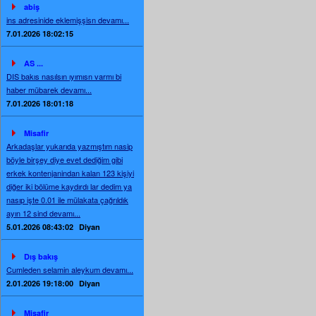
abiş
ins adresinide eklemişşisn devamı...
7.01.2026 18:02:15
AS ...
DIS bakıs nasılsın ıyımısn varmı bi
haber mübarek devamı...
7.01.2026 18:01:18
Misafir
Arkadaşlar yukarıda yazmıştım nasip
böyle birşey diye evet dediğim gibi
erkek kontenjanindan kalan 123 kişiyi
diğer iki bölüme kaydırdı lar dedim ya
nasıp işte 0.01 ile mülakata çağrıldık
ayın 12 sind devamı...
5.01.2026 08:43:02
Diyan
Dış bakış
Cumleden selamin aleykum devamı...
2.01.2026 19:18:00
Diyan
Misafir