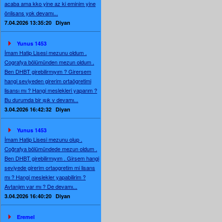
acaba ama kko yine az ki eminim yine
önlisans yok devamı...
7.04.2026 13:35:20
Diyan
Yunus 1453
İmam Hatip Lisesi mezunu oldum .
Cografya bölümünden mezun oldum .
Ben DHBT girebilirmıyım ? Girersem
hangi seviyeden girerim ortaögretimi
lisansı mı ? Hangi meslekleri yaparım ?
Bu durumda bir ışık v devamı...
3.04.2026 16:42:32
Diyan
Yunus 1453
İmam Hatip Lisesi mezunu olup .
Coğrafya bölümündede mezun oldum .
Ben DHBT girebilirmıyım . Girsem hangi
seviyede girerim ortaogretim mi lisans
mı ? Hangi meslekler yapabilirim ?
Avtanjım var mı ? De devamı...
3.04.2026 16:40:20
Diyan
Eremel