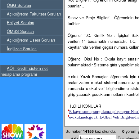
ÖGG Soruları
puanlar...
Açıköğretim Fakültesi Soruları
Sınav ve Proje Bilgileri : Öğrencinin 
Ehliyet Soruları
tarihler
ÖMSS Soruları
Öğrenci T.C. Kimlik No : İçişleri Bak
Açıköğretim Lisesi Soruları
verilen 11 basamaklı numaradır. T.C.
kayıtlarında verilen geçici numara kullan
İngilizce Soruları
Öğrenci Okul No : Okula kayıt sırasın
bulunmaktadır.Sisteme giriş yapabilmek 
AÖF Kredili sistem not
hesaplama programı
e-okul Yazılı Sonuçları öğrenmek için ö
aralar zaten e okul sistemi sorunsuz ç
zamanda e-okul veli bilgilendirme sist
giriş yaparak çocukların notlarını kontrol
İLGİLİ KONULAR
E-kayıt sonuç sorgulama çalışmıyor. Nas
e-okul.meb.gov.tr E-Okul Veli Bilgilendi
Bu haber
kez okundu.
yorum y
14155
0
Üye olmadan
Adı
: