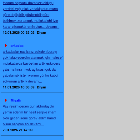
Hocam başvuru davanızın oldugu
yerdeki yoğunluk ve takip durumuna
göre değişiklik gösterebilir,süre
belirtmek zor ancak mutlaka lehinize
karar çıkacaktır emin olun... devamı...
12.01.2026 00:32:02
Diyan
arkadas
arkadaslar nasılsınız eskıden burayı
çok takıp ederdim atanmak için malesef
mulakatlarda kaybettım artık eskı ders
çalısma hırsım yok açıkcası çok da
çabalamak istemıyorum çünku kabul
ediyorum artık y devamı...
11.01.2026 10:38:59
Diyan
Misafir
Vay reisim gecen gun aklimdaydin
yemin ederim bir nesil senjnle imam
oldu gecen sene gorev aldim hamd
olsun napiyon abi devamı...
7.01.2026 21:47:09