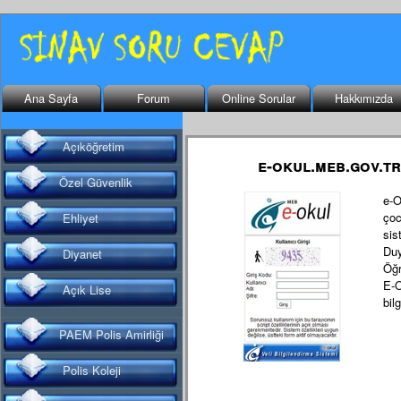
Ana Sayfa
Forum
Online Sorular
Hakkımızda
Açıköğretim
e-okul.meb.gov.tr
Özel Güvenlik
e-O
çoc
Ehliyet
sis
Duy
Diyanet
Öğr
E-O
Açık Lise
bilg
PAEM Polis Amirliği
Polis Koleji