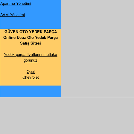
Apartma Yönetimi
AVM Yönetimi
GÜVEN OTO YEDEK PARÇA
Online Ucuz Oto Yedek Parça
Satış Sitesi
Yedek parça fiyatlarını mutlaka
görünüz
Opel
Chevrolet