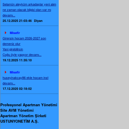
Selamün aleyküm arkadaşlar yeni alım
ne zaman olacak bilgisi olan var mı
devamı...
25.12.2025 21:03:46
Diyan
Misafir
Girersin hocam 2026-2027 son
demeniz olur
Yani girebilirsin
Çoğu öyle yapıyor devamı...
19.12.2025 11:35:10
Misafir
huseyinakcay86 ekle hocam inst
devamı...
17.12.2025 02:18:02
Profesyonel Apartman Yönetimi
Site AVM Yönetimi
Apartman Yönetim Şirketi
USTUNYONETİM A.Ş.